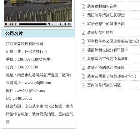
装修建材如何选择
预防装修污染注意哪些
家居色彩中的健康学问
装修切勿打错墙
公司名片
写字楼等办公区应警惕装修污染
江西泉森科技有限公司
墙面涂料也能分解甲醛？
所属行业：环保科技行业
夏季室内空气污染易增加
手机：13970097138(曾先生)
传真：13970097138
装修油漆的选购需谨慎
地址：南昌市红谷滩慧谷产业园二区3栋
装修前需要了解的环保小常识
公司网址：www.qskj88.com
室内装修污染的误区
邮件：zfw138@139.com
QQ：348158053
经营范围：专业从事室内污染检测、室内
污染综合根治、装修污染治理、室内空气
净