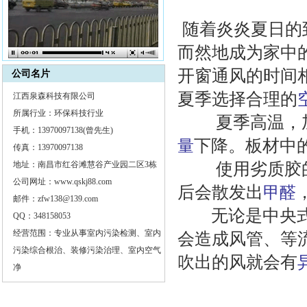
随着炎炎夏日的
而然地成为家中
开窗通风的时间
公司名片
夏季选择合理的
江西泉森科技有限公司
所属行业：环保科技行业
夏季高温，
手机：13970097138(曾先生)
下降。板材中
量
传真：13970097138
地址：南昌市红谷滩慧谷产业园二区3栋
使用劣质胶
公司网址：www.qskj88.com
后会散发出
甲醛
邮件：zfw138@139.com
无论是中央
QQ：348158053
经营范围：专业从事室内污染检测、室内
会造成风管、等
污染综合根治、装修污染治理、室内空气
吹出的风就会有
净