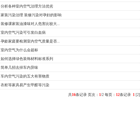
分析各种室内空气治理方法优劣
家装污染治理 装修污染对孕妇的影响
装修课家装油漆味对人危害比较大...
室内空气污染可引发白血病
孕龄家庭要检测室内空气质量是否...
室内空气为什么会超标
如何选择绿色装饰材料标准系列
简单几招去掉车内异味
车内空气污染的五大有害物质
衣柜等家具易产生甲醛等污染
共
16
条记录 页次：
1
/2 每页：
12
条记录
1
[
2