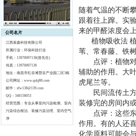
随着气温的不断
跟着往上蹿。实
来的甲醛浓度会上升0
公司名片
植物吸收法 植
江西泉森科技有限公司
苇、常春藤、铁
所属行业：环保科技行业
手机：13970097138(曾先生)
点评：植物
传真：13970097138
辅助的作用。大
地址：南昌市红谷滩慧谷产业园二区3栋
公司网址：www.qskj88.com
虎尾兰等。
邮件：zfw138@139.com
民间流传土方法
QQ：348158053
装修完的房间内
经营范围：专业从事室内污染检测、室内
污染综合根治、装修污染治理、室内空气
点评：这些东西
净
作用。有的人还
化学原料可能会