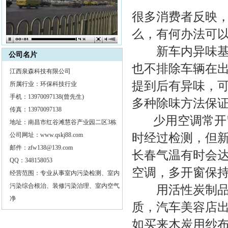
很多消费者反映
么，有何办法可
新车内异味基本
公司名片
也不排除车辆在
江西泉森科技有限公司
提到后有异味，
所属行业：环保科技行业
手机：13970097138(曾先生)
多种除味方法保
传真：13970097138
少用空调常开窗
地址：南昌市红谷滩慧谷产业园二区3栋
公司网址：www.qskj88.com
时经过检测，但
邮件：zfw138@139.com
长春气温有时会达
QQ：348158053
空调，多开窗保
经营范围：专业从事室内污染检测、室内
污染综合根治、装修污染治理、室内空气
用活性炭制
净
质
，汽车美容店
如买来木炭用纱