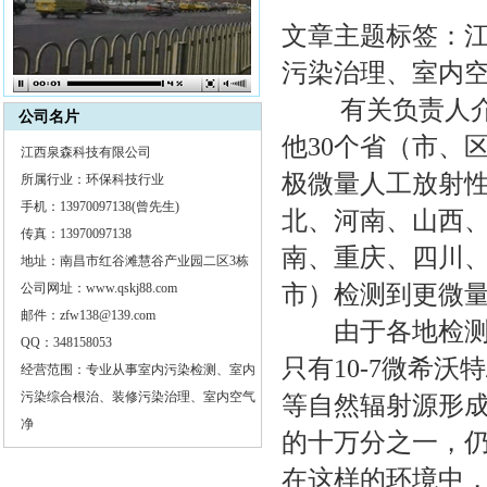
文章主题标签：
污染治理、室内
有关负责人介绍
公司名片
他30个省（市、
江西泉森科技有限公司
极微量人工放射性
所属行业：环保科技行业
手机：13970097138(曾先生)
北、河南、山西
传真：13970097138
南、重庆、四川、
地址：南昌市红谷滩慧谷产业园二区3栋
公司网址：www.qskj88.com
市）
检测
到更微量
邮件：zfw138@139.com
由于各地检测出
QQ：348158053
只有10-7微希
经营范围：专业从事室内污染检测、室内
污染综合根治、装修污染治理、室内空气
等自然辐射源形成
净
的十万分之一，
在这样的环境中